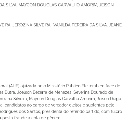
A SILVA, MAYCON DOUGLAS CARVALHO AMORIM, JEISON
IRA, JEROZINA SILVEIRA, IVANILDA PEREIRA DA SILVA, JEANE
oral (AIJE) ajuizada pelo Ministério Público Eleitoral em face de
es Dutra, Joelson Bezerra de Menezes, Severina Dourado de
Jerozina Silveira, Maycon Douglas Carvalho Amorim, Jeison Diego
lva, candidatos ao cargo de vereador eleitos e suplentes pelo
drigues dos Santos, presidenta do referido partido, com fulcro
suposta fraude à cota de gênero.