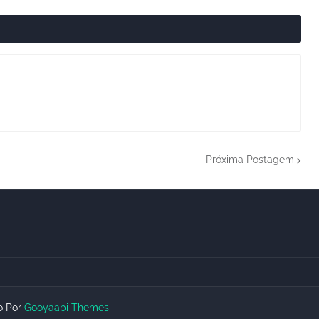
Próxima Postagem
do Por
Gooyaabi Themes