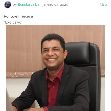
by
Boneka Jaíba
•
janeiro 04, 2024
0
Por Sueli Teixeira
*Exclusivo*