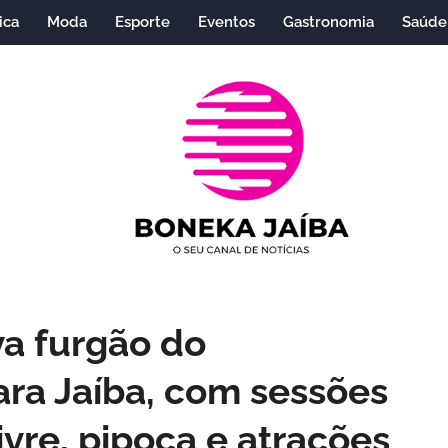
ica
Moda
Esporte
Eventos
Gastronomia
Saúde
va furgão do
ara Jaíba, com sessões
ivre, pipoca e atrações