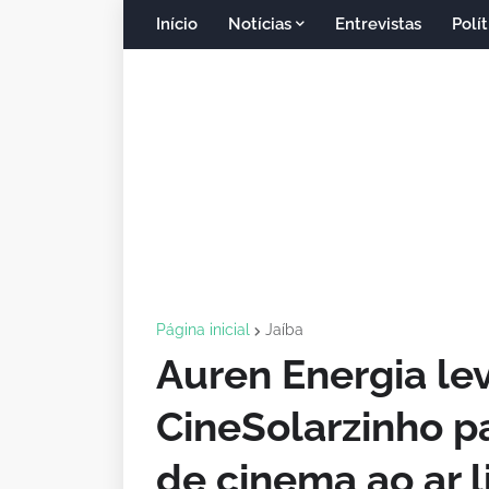
Início
Notícias
Entrevistas
Polít
Página inicial
Jaíba
Auren Energia le
CineSolarzinho p
de cinema ao ar l