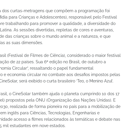
ria dos curtas-metragens que compõem a programação foi
Mídia para Crianças e Adolescentes), responsável pelo Festival
e trabalhando para promover a qualidade, a diversidade do
Latina. As sessões divertidas, repletas de cores e aventuras,
e das crianças sobre o mundo animal e a natureza, e que
das as suas dimensões.
asil (Festival de Filmes de Ciência), considerado o maior festival
ção de 22 países. Sua 6ª edição no Brasil, de outubro a
mia Circular”, ressaltando o papel fundamental
o e economia circular no combate aos desafios impostos pelas
ineSolar, será exibido o curta brasileiro ‘Teo, o Menino Azul’.
il, o CineSolar também ajuda o planeta cumprindo 10 dos 17
el) propostos pela ONU (Organização das Nações Unidas). E
0, realizada de forma pioneira no país para a mobilização de
em inglês para Ciências, Tecnologias, Engenharias e
idade acesso a filmes relacionados às temáticas e debate nas
5 mil estudantes em nove estados.