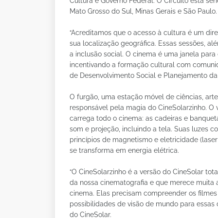
Cultura e Governo Federal. O Circuito está se
Mato Grosso do Sul, Minas Gerais e São Paulo.
“Acreditamos que o acesso à cultura é um di
sua localização geográfica. Essas sessões, 
a inclusão social. O cinema é uma janela para
incentivando a formação cultural com comunid
de Desenvolvimento Social e Planejamento da
O furgão, uma estação móvel de ciências, arte,
responsável pela magia do CineSolarzinho. O v
carrega todo o cinema: as cadeiras e banque
som e projeção, incluindo a tela. Suas luzes c
princípios de magnetismo e eletricidade (lase
se transforma em energia elétrica.
“O CineSolarzinho é a versão do CineSolar to
da nossa cinematografia e que merece muita a
cinema. Elas precisam compreender os filmes
possibilidades de visão de mundo para essas cr
do CineSolar.