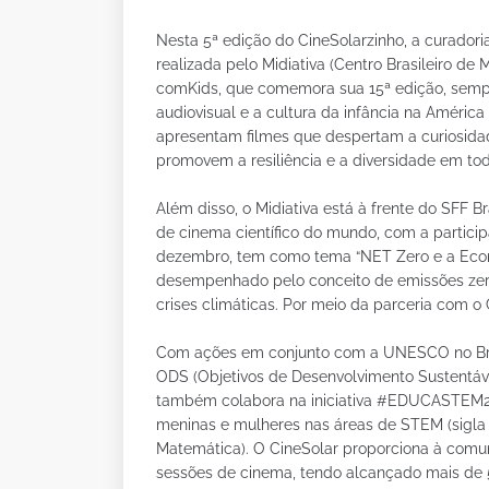
Nesta 5ª edição do CineSolarzinho, a curado
realizada pelo Midiativa (Centro Brasileiro de 
comKids, que comemora sua 15ª edição, sempr
audiovisual e a cultura da infância na América 
apresentam filmes que despertam a curiosidad
promovem a resiliência e a diversidade em to
Além disso, o Midiativa está à frente do SFF Br
de cinema científico do mundo, com a participa
dezembro, tem como tema “NET Zero e a Econo
desempenhado pelo conceito de emissões zer
crises climáticas. Por meio da parceria com o C
Com ações em conjunto com a UNESCO no Bras
ODS (Objetivos de Desenvolvimento Sustentáv
também colabora na iniciativa #EDUCASTEM203
meninas e mulheres nas áreas de STEM (sigla 
Matemática). O CineSolar proporciona à comun
sessões de cinema, tendo alcançado mais de 