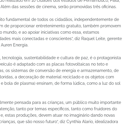
ndo realizado em 10 cidades dos estados de Pernambuco, Piauí,
 Além das sessões de cinema, serão promovidas três oficinas.
reito fundamental de todos os cidadãos, independentemente de
além de proporcionar entretenimento gratuito, também promovem
 o mundo, e ao apoiar iniciativas como essa, estamos
ades mais conectadas e conscientes”, diz Raquel Leite, gerente
 Auren Energia.
 tecnologia, sustentabilidade e cultura de paz, é o protagonista
eículo é adaptado com as placas fotovoltaicas no teto e
tas, os sistemas de conversão de energia e armazenamento, de
oloridas, a decoração de material reciclado e os objetos com
r e bola de plasma) ensinam, de forma lúdica, como a luz do sol
talmente pensada para as crianças, um público muito importante
tenção, tanto por temas específicos, tanto como fruidores do
 e, estas produções, devem atuar no imaginário dando novas
ianças, que são nosso futuro”, diz Cynthia Alario, idealizadora