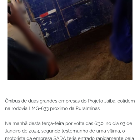
Ônibus de duas grandes empresas do Projeto Jaíba, colidem
na rodovia LMG-633 próximo da Ruralminas.
Na manhã desta terça-feira por volta das 6:30, no dia 03 de
Janeiro de 2023, segundo testemunho de uma vítima, o
motorista da empresa SADA teria entrado rapidamente pela