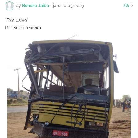
by
Boneka Jaíba
•
janeiro 03, 2023
0
*Exclusivo*
Por Sueli Teixeira