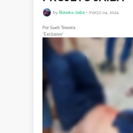
by
Boneka Jaíba
•
março 04, 2024
Por Sueli Teixeira
*Exclusivo*