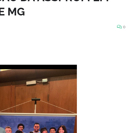
E MG
0