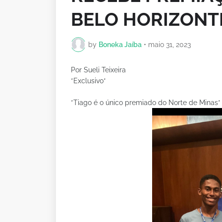
BELO HORIZONT
by
Boneka Jaíba
•
maio 31, 2023
Por Sueli Teixeira
*Exclusivo*
*Tiago é o único premiado do Norte de Minas*