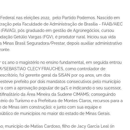
Federal nas eleições 2022, pelo Partido Podemos. Nascido em
ração pela Faculdade de Administração de Brasília - FAAB/AIEC
a (FAVAG), pós graduado em gestão de Agronegócios, cursou
ção Getúlio Vargas (FGV), é produtor rural. Iniciou sua vida
 Minas Brasil Seguradora/Prestar, depois auxiliar administrativo
zonte.
r 01 ano o magistério no ensino fundamental, em seguida entrou
CAM/SEBASTIAO CLECY FRAUCHES, como controlador de
critório, foi gerente geral da SISAN por 09 anos, um dos
 esteve prefeito por dois mandatos consecutivos pelo município
ura com a aprovação popular de 94% e indicando o seu sucessor,
ltifinalitário da Área Mineira da Sudene CIMAMS; conseguindo
ério do Turismo e a Prefeitura de Montes Claros, recursos para a
 de Minas (em construção); e junto com sua equipe e
úblico de municípios no maior do estado de Minas Gerais.
 município de Matias Cardoso, filho de Jacy Garcia Leal (in