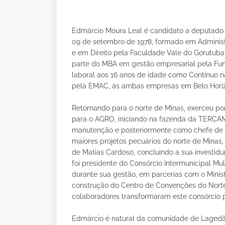
Edmárcio Moura Leal é candidato a deputado 
09 de setembro de 1978, formado em Administ
e em Direito pela Faculdade Vale do Gorutub
parte do MBA em gestão empresarial pela Funda
laboral aos 16 anos de idade como Contínuo na
pela EMAC, as ambas empresas em Belo Hori
Retornando para o norte de Minas, exerceu po
para o AGRO, iniciando na fazenda da TER
manutenção e posteriormente como chefe de es
maiores projetos pecuários do norte de Minas,
de Matias Cardoso, concluindo a sua investid
foi presidente do Consórcio Intermunicipal Mu
durante sua gestão, em parcerias com o Minist
construção do Centro de Convenções do Norte
colaboradores transformaram este consórcio p
Edmárcio é natural da comunidade de Lagedão,