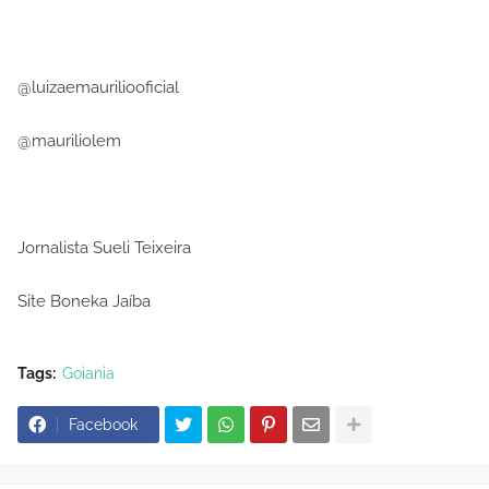
@luizaemauriliooficial
@mauriliolem
Jornalista Sueli Teixeira
Site Boneka Jaíba
Tags:
Goiania
Facebook