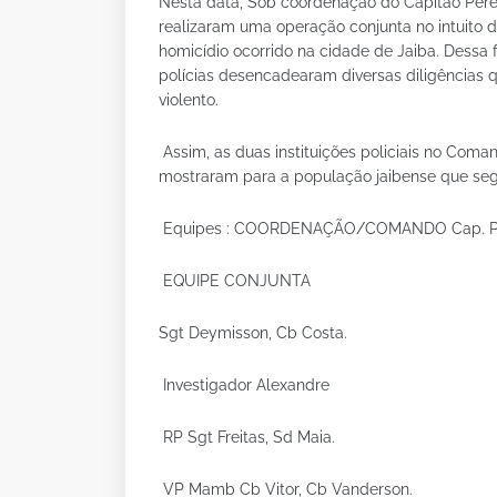
Nesta data, Sob coordenação do Capitão Pereir
realizaram uma operação conjunta no intuito 
homicídio ocorrido na cidade de Jaiba. Dessa
polícias desencadearam diversas diligências 
violento.
Assim, as duas instituições policiais no Coma
mostraram para a população jaibense que segu
Equipes : COORDENAÇÃO/COMANDO Cap. Pere
EQUIPE CONJUNTA
Sgt Deymisson, Cb Costa.
Investigador Alexandre
RP Sgt Freitas, Sd Maia.
VP Mamb Cb Vitor, Cb Vanderson.