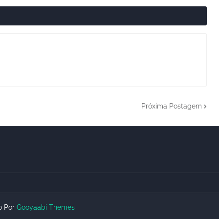
Próxima Postagem
do Por
Gooyaabi Themes