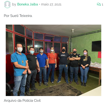
by
Boneka Jaíba
•
maio 27, 2021
1
Por Sueli Teixeira.
Arquivo da Polícia Civil