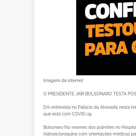
Imagens da internet
O PRESIDENTE JAIR BOLSONARO TESTA POSI
Em entrevista no Palácio da Alvorada nesta ter
que está com COVID-19.
Bolsonaro fez exames dos pulmões no Hospita
hidroxicloroquina com orientações médicas p