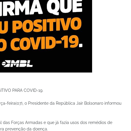
TIVO PARA COVID-19.
ça-feira(07), o Presidente da República Jair Bolsonaro informou
l das Forças Armadas e que já fazia usos dos remédios de
ara prevenção da doença.