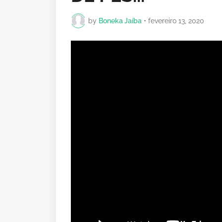
by
Boneka Jaíba
•
fevereiro 13, 2020