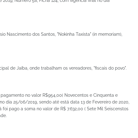
 2019, Número 58, Ficha 124, com vigência final no dia
io Nascimento dos Santos, "Nokinha Taxista" (in memoriam),
ipal de Jaíba, onde trabalham os vereadores, "fiscais do povo".
 o pagamento no valor R$954,00( Novecentos e Cinquenta e
no dia 25/06/2019, sendo até está data 13 de Fevereiro de 2020,
 foi pago a soma no valor de R$ 7.632,00 ( Sete Mil Seiscenstos
ade.