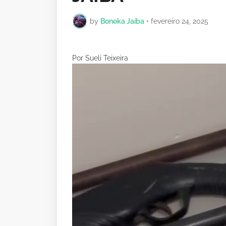
by
Boneka Jaíba
•
fevereiro 24, 2025
Por Sueli Teixeira