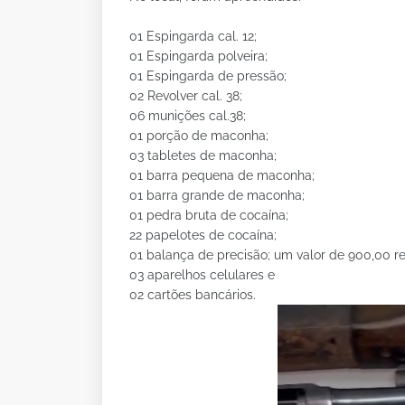
01 Espingarda cal. 12;
01 Espingarda polveira;
01 Espingarda de pressão;
02 Revolver cal. 38;
06 munições cal.38;
01 porção de maconha;
03 tabletes de maconha;
01 barra pequena de maconha;
01 barra grande de maconha;
01 pedra bruta de cocaína;
22 papelotes de cocaína;
01 balança de precisão; um valor de 900,00 re
03 aparelhos celulares e
02 cartões bancários.