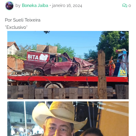
by
Boneka Jaíba
•
janeiro 16, 2024
0
Por Sueli Teixeira
*Exclusivo*