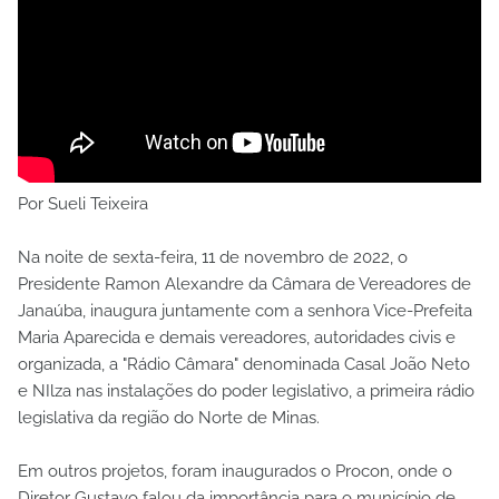
Por Sueli Teixeira
Na noite de sexta-feira, 11 de novembro de 2022, o
Presidente Ramon Alexandre da Câmara de Vereadores de
Janaúba, inaugura juntamente com a senhora Vice-Prefeita
Maria Aparecida e demais vereadores, autoridades civis e
organizada, a "Rádio Câmara" denominada Casal João Neto
e NIlza nas instalações do poder legislativo, a primeira rádio
legislativa da região do Norte de Minas.
Em outros projetos, foram inaugurados o Procon, onde o
Diretor Gustavo falou da importância para o município de