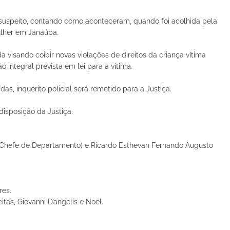
 suspeito, contando como aconteceram, quando foi acolhida pela
ulher em Janaúba.
a visando coibir novas violações de direitos da criança vítima
o integral prevista em lei para a vítima.
as, inquérito policial será remetido para a Justiça.
 disposição da Justiça.
 (Chefe de Departamento) e Ricardo Esthevan Fernando Augusto
res.
itas, Giovanni D’angelis e Noel.