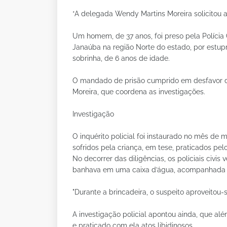
*A delegada Wendy Martins Moreira solicitou a
Um homem, de 37 anos, foi preso pela Polícia C
Janaúba na região Norte do estado, por estup
sobrinha, de 6 anos de idade.
O mandado de prisão cumprido em desfavor do
Moreira, que coordena as investigações.
Investigação
O inquérito policial foi instaurado no mês de 
sofridos pela criança, em tese, praticados pelo
No decorrer das diligências, os policiais civis
banhava em uma caixa d’água, acompanhada do
"Durante a brincadeira, o suspeito aproveitou-
A investigação policial apontou ainda, que alé
e praticado com ela atos libidinosos.