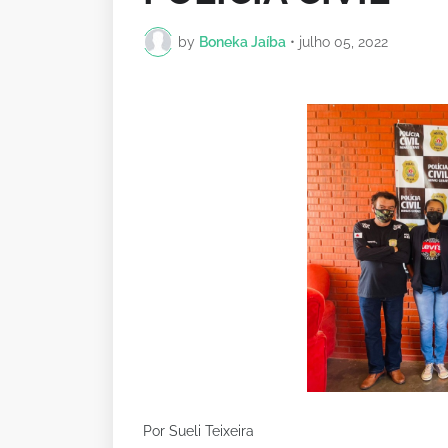
by
Boneka Jaíba
•
julho 05, 2022
Por Sueli Teixeira