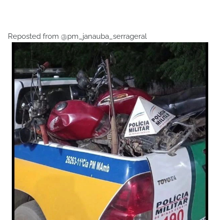
Reposted from @pm_janauba_serrageral