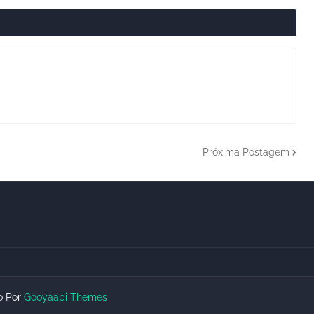
Próxima Postagem
do Por
Gooyaabi Themes