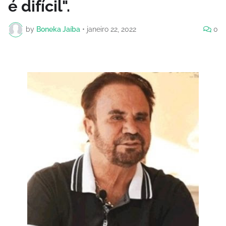
é difícil".
by
Boneka Jaíba
•
janeiro 22, 2022
0