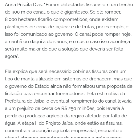
Anna Priscila Dias. “Foram detectadas fissuras em um trecho
de 300 m do canal, o que é gigantesco. Se ele romper,
8.000 hectares ficarão comprometidos, onde existem
plantações de cana-de-açúcar e de frutas, por exemplo, e
isso foi comunicado ao governo. O canal pode romper hoje,
amanhã ou daqui a dois anos, e o custo caso isso aconteça
será muito maior do que a solução que deveria ser feita
agora”.
Ela explica que será necessário cobrir as fissuras com um
tipo de manta utilizado em sistemas de drenagem, mas que
o governo do Estado ainda não formalizou uma proposta de
licitação para encontrar fornecedores. Pela estimativa da
Prefeitura de Jaíba, o eventual rompimento do canal levaria
a um prejuízo de cerca de R$ 250 milhões, pois levaria à
perda da produção agrícola da região afetada por falta de
água. A etapa II do Projeto Jaíba, onde estão as fissuras,
concentra a produção agrícola empresarial, enquanto a
etapa I abrange produtores de pequeno e médio porte.