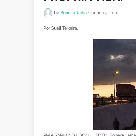
by
Boneka Jaíba
•
junho 17, 2021
Por Sueli Teixeira.
PM e SAMU NO LOCAL - FOTO: Boneka Jaíb