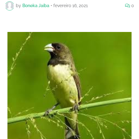
by
Boneka Jaíba
•
fevereiro 16, 2021
0