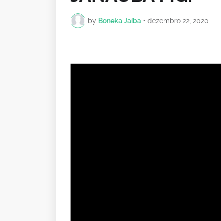
by
Boneka Jaíba
•
dezembro 22, 2020