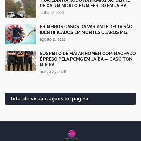
DEIXA UM MORTO E UM FERIDO EM JAÍBA
junho 12, 2026
PRIMEIROS CASOS DA VARIANTE DELTA SÃO
IDENTIFICADOS EM MONTES CLAROS MG.
agosto 11, 2021
SUSPEITO DE MATAR HOMEM COM MACHADO
É PRESO PELA PCMG EM JAÍBA — CASO TONI
MIKIKA
março 25, 2026
Total de visualizações de página