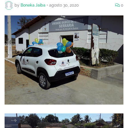
by
Boneka Jaíba
•
agosto 30, 2020
0