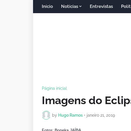
Início
Notícias
Entrevistas
Polít
Página inicial
Imagens do Eclip
by
Hugo Ramos
•
janeiro 21, 2019
Fotos: Boneka JAÍBA